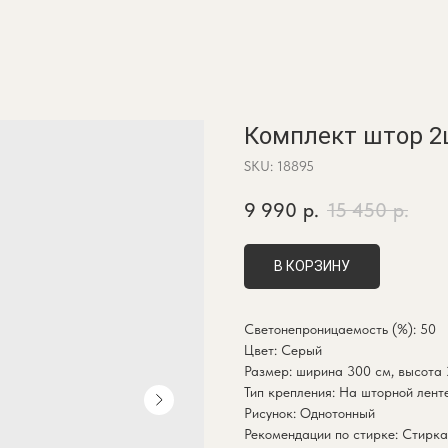
Комплект штор 2ш
SKU:
18895
9 990
р.
15 450
р.
В КОРЗИНУ
Светонепроницаемость (%): 50
Цвет: Серый
Размер: ширина 300 см, высота
Тип крепления: На шторной лент
Рисунок: Однотонный
Рекомендации по стирке: Стирка