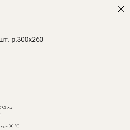
т. р.300х260
 260 см
е
 при 30 °C