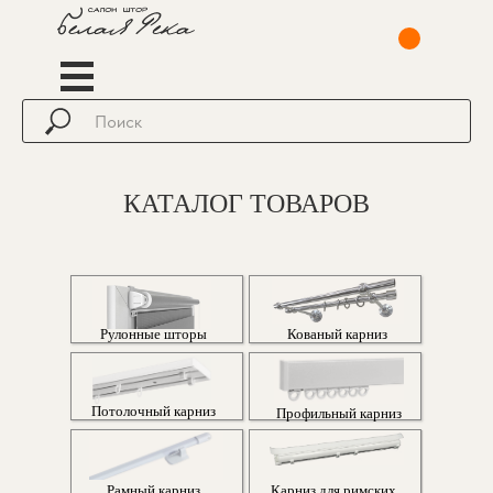
КАТАЛОГ ТОВАРОВ
Рулонные шторы
Кованый карниз
Потолочный карниз
Профильный карниз
Рамный карниз
Карниз для римских