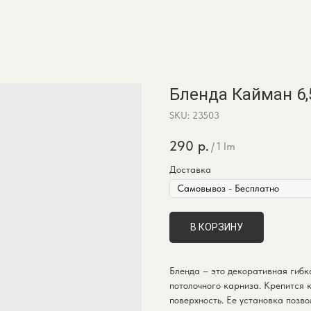
Бленда Кайман 6
SKU:
23503
290
р.
/
1 lm
Доставка
В КОРЗИНУ
Бленда – это декоративная гибк
потолочного карниза. Крепится 
поверхность. Ее установка поз